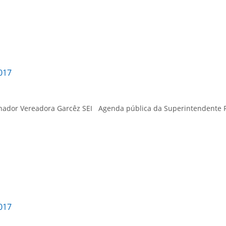
017
nador Vereadora Garcêz SEI Agenda pública da Superintendente Re
017