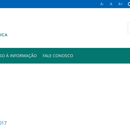
A-
A
A+
B
p
SO À INFORMAÇÃO
FALE CONOSCO
017