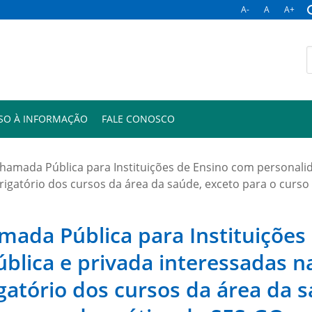
A-
A
A+
B
p
SO À INFORMAÇÃO
FALE CONOSCO
 Chamada Pública para Instituições de Ensino com personalid
brigatório dos cursos da área da saúde, exceto para o curs
amada Pública para Instituiçõe
ública e privada interessadas 
igatório dos cursos da área da 