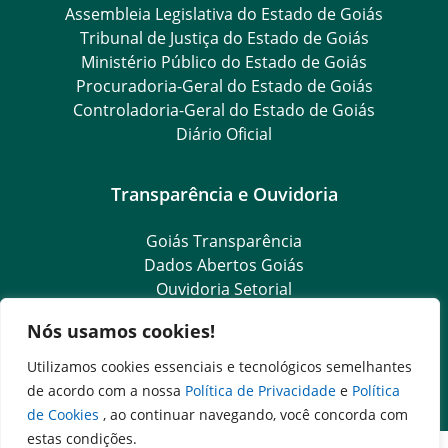
Assembleia Legislativa do Estado de Goiás
Tribunal de Justiça do Estado de Goiás
Ministério Público do Estado de Goiás
Procuradoria-Geral do Estado de Goiás
Controladoria-Geral do Estado de Goiás
Diário Oficial
Transparência e Ouvidoria
Goiás Transparência
Dados Abertos Goiás
Ouvidoria Setorial
Ouvidoria Geral
Nós usamos cookies!
SIC – Serviço de Informação ao Cidadão
e-SIC – Serviço Eletrônico de Informação ao Cidadão
Utilizamos cookies essenciais e tecnológicos semelhantes
Acesso às Informações das Organizações Sociais
de acordo com a nossa
Política de Privacidade
e
Política
de Cookies
, ao continuar navegando, você concorda com
estas condições.