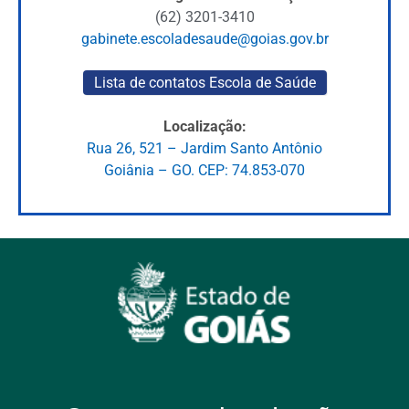
(62) 3201-3410
gabinete.escoladesaude@goias.gov.br
Lista de contatos Escola de Saúde
Localização:
Rua 26, 521 – Jardim Santo Antônio
Goiânia – GO. CEP: 74.853-070