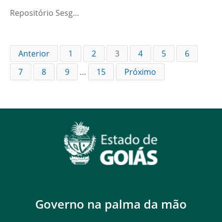
Repositório Sesg…
Anterior
1
2
3
4
5
6
7
8
9
…
15
Próximo
Governo na palma da mão