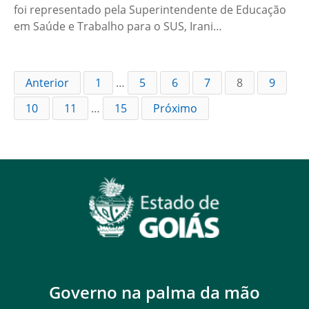
foi representado pela Superintendente de Educação
em Saúde e Trabalho para o SUS, Irani…
Anterior
1
…
5
6
7
8
9
10
11
…
15
Próximo
Governo na palma da mão