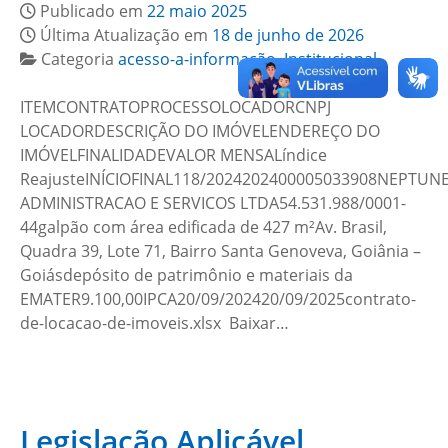
Publicado em
22 maio 2025
Última Atualização em
18 de junho de 2026
Categoria
acesso-a-informação
,
Institucional
ITEMCONTRATOPROCESSOLOCADORCNPJ
LOCADORDESCRIÇÃO DO IMÓVELENDEREÇO DO
IMÓVELFINALIDADEVALOR MENSALíndice
ReajusteINÍCIOFINAL118/2024202400005033908NEPTUN
ADMINISTRACAO E SERVICOS LTDA54.531.988/0001-
44galpão com área edificada de 427 m²Av. Brasil,
Quadra 39, Lote 71, Bairro Santa Genoveva, Goiânia –
Goiásdepósito de patrimônio e materiais da
EMATER9.100,00IPCA20/09/202420/09/2025contrato-
de-locacao-de-imoveis.xlsx Baixar…
Legislação Aplicável