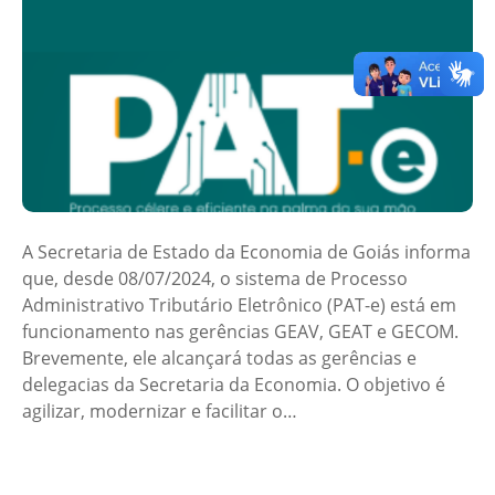
A Secretaria de Estado da Economia de Goiás informa
que, desde 08/07/2024, o sistema de Processo
Administrativo Tributário Eletrônico (PAT-e) está em
funcionamento nas gerências GEAV, GEAT e GECOM.
Brevemente, ele alcançará todas as gerências e
delegacias da Secretaria da Economia. O objetivo é
agilizar, modernizar e facilitar o…