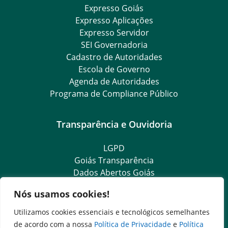
Expresso Goiás
Expresso Aplicações
Expresso Servidor
SEI Governadoria
Cadastro de Autoridades
Escola de Governo
Agenda de Autoridades
Programa de Compliance Público
Transparência e Ouvidoria
LGPD
Goiás Transparência
Dados Abertos Goiás
SIC – Serviço de Informação ao Cidadão
Nós usamos cookies!
e-SIC – Serviço Eletrônico de Informação ao Cidadão
Ouvidoria Setorial (Expresso)
Utilizamos cookies essenciais e tecnológicos semelhantes
Ouvidoria Setorial (Presencial)
de acordo com a nossa
Política de Privacidade
e
Política