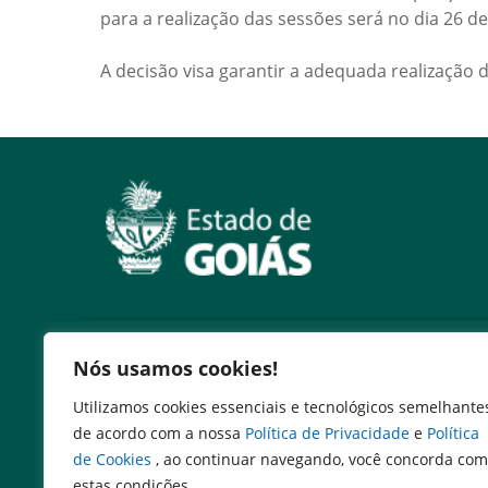
para a realização das sessões será no dia 26 de
A decisão visa garantir a adequada realização 
Serviços
Nós usamos cookies!
Expresso Goiás
Utilizamos cookies essenciais e tecnológicos semelhante
Expresso Aplicações
de acordo com a nossa
Política de Privacidade
e
Política
Expresso Servidor
de Cookies
, ao continuar navegando, você concorda com
SEI Governadoria
estas condições.