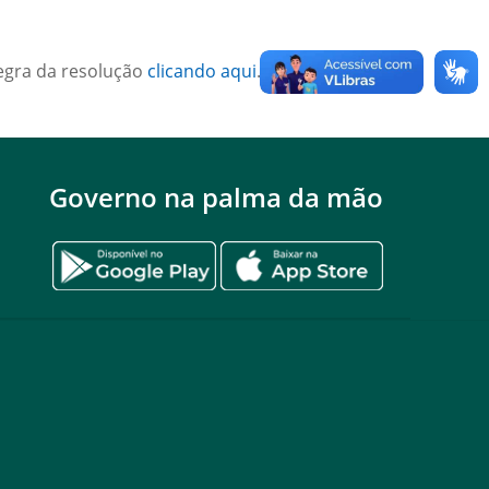
tegra da resolução
clicando aqui
.
Governo na palma da mão