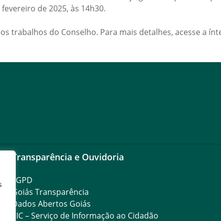
 fevereiro de 2025, às 14h30.
dos trabalhos do Conselho. Para mais detalhes, acesse a ín
Transparência e Ouvidoria
LGPD
s
Goiás Transparência
Dados Abertos Goiás
SIC – Serviço de Informação ao Cidadão