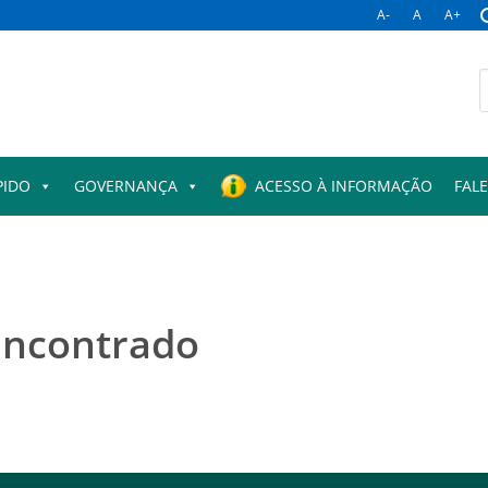
A-
A
A+
B
p
PIDO
GOVERNANÇA
ACESSO À INFORMAÇÃO
FAL
encontrado