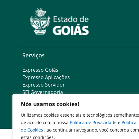
Serviços
Expresso Goiás
Expresso Aplicações
Expresso Servidor
SEI Governadoria
Cadastro de Autoridades
Nós usamos cookies!
Escola de Governo
Agenda de Autoridades
Utilizamos cookies essenciais e tecnológicos semelhante
de acordo com a nossa
Política de Privacidade
e
Política
de Cookies
, ao continuar navegando, você concorda com
estas condições.