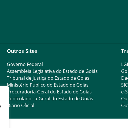
Outros Sites
Tr
Governo Federal
LG
Assembleia Legislativa do Estado de Goiás
Go
Tribunal de Justiça do Estado de Goiás
Da
Ministério Público do Estado de Goiás
SIC
Procuradoria-Geral do Estado de Goiás
e-S
Controladoria-Geral do Estado de Goiás
Ouv
Diário Oficial
Ouv
s