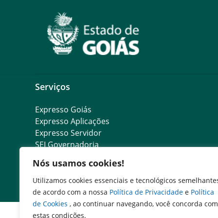
Serviços
Expresso Goiás
Expresso Aplicações
Expresso Servidor
SEI Governadoria
Cadastro de Autoridades
Nós usamos cookies!
Escola de Governo
Agenda de Autoridades
Utilizamos cookies essenciais e tecnológicos semelhante
de acordo com a nossa
Política de Privacidade
e
Política
de Cookies
, ao continuar navegando, você concorda com
estas condições.