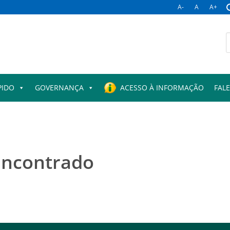
A-
A
A+
B
p
PIDO
GOVERNANÇA
ACESSO À INFORMAÇÃO
FAL
encontrado