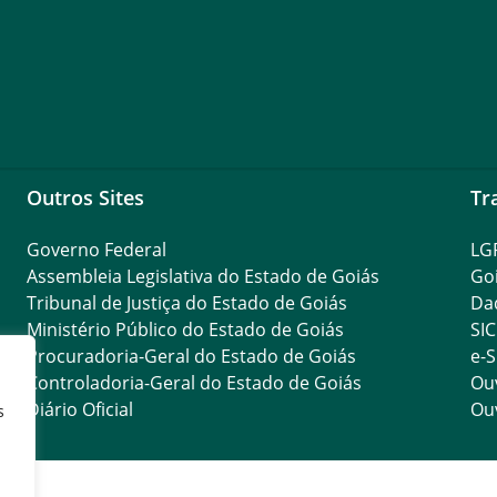
Outros Sites
Tr
Governo Federal
LG
Assembleia Legislativa do Estado de Goiás
Go
Tribunal de Justiça do Estado de Goiás
Da
Ministério Público do Estado de Goiás
SIC
Procuradoria-Geral do Estado de Goiás
e-S
Controladoria-Geral do Estado de Goiás
Ouv
Diário Oficial
Ouv
s