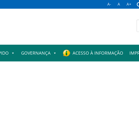
A-
A
A+
B
p
PIDO
GOVERNANÇA
ACESSO À INFORMAÇÃO
IMP