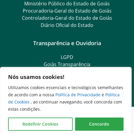
Ministério Público do Estado de Goiás
Procuradoria-Geral do Estado de Goiás
Controladoria-Geral do Estado de Goiás
Diário Oficial do Estado
Transparência e Ouvidoria
LGPD
Goiás Transparência
Dados Abertos Goiás
Nós usamos cookies!
SIC – Serviço de Informação ao Cidadão
e-SIC – Serviço Eletrônico de Informação ao Cidadão
Utilizamos cookies essenciais e tecnológicos semelhantes
Ouvidoria Setorial
de acordo com a nossa
Política de Privacidade
e
Política
de Cookies
, ao continuar navegando, você concorda com
estas condições.
Redefinir Cookies
Concordo