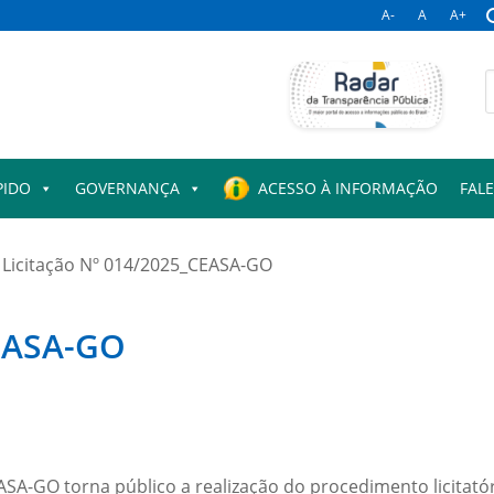
A-
A
A+
B
p
PIDO
GOVERNANÇA
ACESSO À INFORMAÇÃO
FAL
Licitação Nº 014/2025_CEASA-GO
CEASA-GO
SA-GO torna público a realização do procedimento licitatór