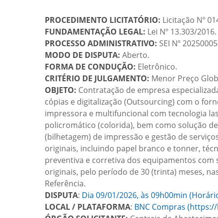
PROCEDIMENTO LICITATÓRIO:
Licitação Nº 0
FUNDAMENTAÇÃO LEGAL:
Lei Nº 13.303/2016.
PROCESSO ADMINISTRATIVO:
SEI Nº 20250005
MODO DE DISPUTA:
Aberto.
FORMA DE CONDUÇÃO:
Eletrônico.
CRITÉRIO DE JULGAMENTO:
Menor Preço Glob
OBJETO:
Contratação de empresa especializada
cópias e digitalização (Outsourcing) com o fo
impressora e multifuncional com tecnologia la
policromático (colorida), bem como solução de
(bilhetagem) de impressão e gestão de serviç
originais, incluindo papel branco e tonner, t
preventiva e corretiva dos equipamentos com 
originais, pelo período de 30 (trinta) meses, n
Referência.
DISPUTA
:
Dia 09/01/2026, às 09h00min (Horário o
LOCAL / PLATAFORMA
:
BNC Compras (https://