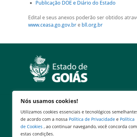
Publicação DOE e Diário do Estado
Edital e seus anexos poderão ser obtidos atrav
www.ceasa.go.gov.br
e
bll.org.br
Nós usamos cookies!
Serviços
Utilizamos cookies essenciais e tecnológicos semelhante
Expresso Goiás
de acordo com a nossa
Política de Privacidade
e
Política
Expresso Aplicações
de Cookies
, ao continuar navegando, você concorda com
Expresso Servidor
estas condições.