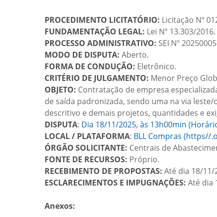
PROCEDIMENTO LICITATÓRIO:
Licitação Nº 0
FUNDAMENTAÇÃO LEGAL:
Lei Nº 13.303/2016.
PROCESSO ADMINISTRATIVO:
SEI Nº 20250005
MODO DE DISPUTA:
Aberto.
FORMA DE CONDUÇÃO:
Eletrônico.
CRITÉRIO DE JULGAMENTO:
Menor Preço Glob
OBJETO:
Contratação de empresa especializada
de saída padronizada, sendo uma na via leste/
descritivo e demais projetos, quantidades e exi
DISPUTA
:
Dia 18/11/2025, às 13h00min (Horário o
LOCAL / PLATAFORMA
:
BLL Compras (https//.o
ÓRGÃO SOLICITANTE:
Centrais de Abastecime
FONTE DE RECURSOS:
Próprio.
RECEBIMENTO DE PROPOSTAS:
Até dia 18/11/2
ESCLARECIMENTOS E IMPUGNAÇÕES:
Até dia 
Anexos: