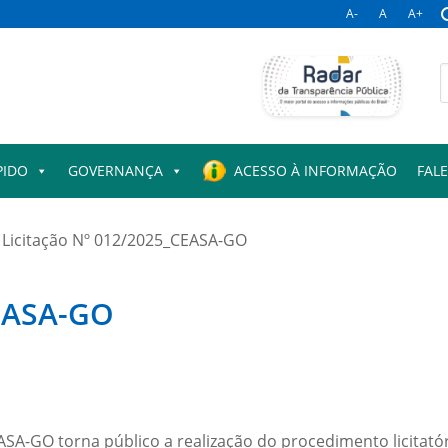
A-
A
A+
B
p
PIDO
GOVERNANÇA
ACESSO À INFORMAÇÃO
FAL
Licitação Nº 012/2025_CEASA-GO
CEASA-GO
SA-GO torna público a realização do procedimento licitatór