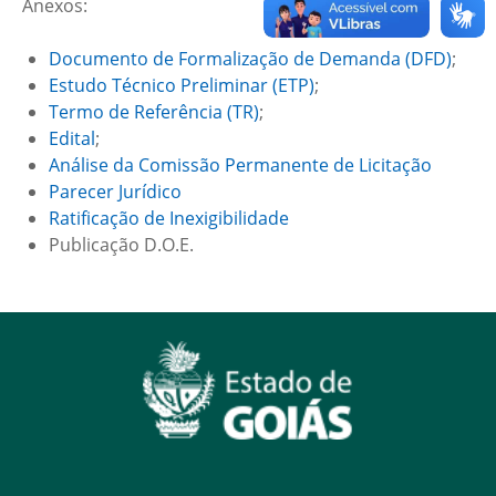
Anexos:
Documento de Formalização de Demanda (DFD)
;
Estudo Técnico Preliminar (ETP)
;
Termo de Referência (TR)
;
Edital
;
Análise da Comissão Permanente de Licitação
Parecer Jurídico
Ratificação de Inexigibilidade
Publicação D.O.E.