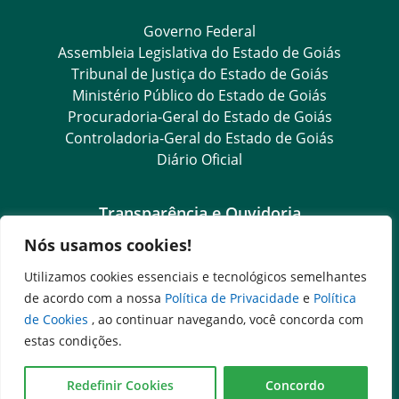
Governo Federal
Assembleia Legislativa do Estado de Goiás
Tribunal de Justiça do Estado de Goiás
Ministério Público do Estado de Goiás
Procuradoria-Geral do Estado de Goiás
Controladoria-Geral do Estado de Goiás
Diário Oficial
Transparência e Ouvidoria
Nós usamos cookies!
LGPD
Goiás Transparência
Utilizamos cookies essenciais e tecnológicos semelhantes
Dados Abertos Goiás
de acordo com a nossa
Política de Privacidade
e
Política
SIC – Serviço de Informação ao Cidadão
de Cookies
, ao continuar navegando, você concorda com
e-SIC – Serviço Eletrônico de Informação ao Cidadão
estas condições.
Ouvidoria Setorial (Expresso)
Ouvidoria Setorial (Presencial)
Redefinir Cookies
Concordo