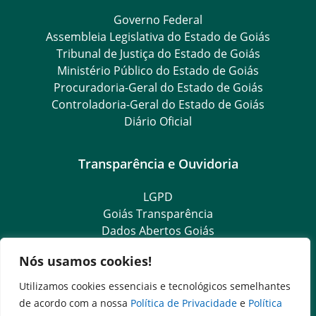
Governo Federal
Assembleia Legislativa do Estado de Goiás
Tribunal de Justiça do Estado de Goiás
Ministério Público do Estado de Goiás
Procuradoria-Geral do Estado de Goiás
Controladoria-Geral do Estado de Goiás
Diário Oficial
Transparência e Ouvidoria
LGPD
Goiás Transparência
Dados Abertos Goiás
SIC – Serviço de Informação ao Cidadão
Nós usamos cookies!
e-SIC – Serviço Eletrônico de Informação ao Cidadão
Ouvidoria Setorial (Expresso)
Utilizamos cookies essenciais e tecnológicos semelhantes
Ouvidoria Setorial (Presencial)
de acordo com a nossa
Política de Privacidade
e
Política