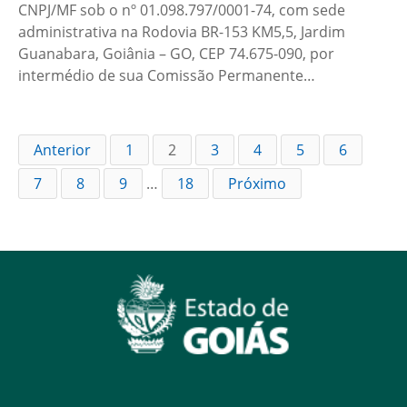
CNPJ/MF sob o nº 01.098.797/0001-74, com sede
administrativa na Rodovia BR-153 KM5,5, Jardim
Guanabara, Goiânia – GO, CEP 74.675-090, por
intermédio de sua Comissão Permanente…
Anterior
1
2
3
4
5
6
7
8
9
…
18
Próximo