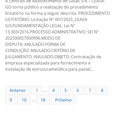
A Centrais de Abastecimento de Goiás S/A – CEASA-
GO torna público a realização do procedimento
licitatório na forma a seguir descrita: PROCEDIMENTO
LICITATÓRIO: Licitação Nº 007/2025_CEASA-
GO.FUNDAMENTAÇÃO LEGAL: Lei Nº
13.303/2016.PROCESSO ADMINISTRATIVO: SEI Nº
202500057000996.MODO DE
DISPUTA: ANULADO.FORMA DE
CONDUÇÃO: ANULADO.CRITÉRIO DE
JULGAMENTO: ANULADO.OBJETO: Contratação de
empresa especializada para fornecimento e
instalação de estruturametálica para painel…
Anterior
1
…
4
5
6
7
8
9
10
…
18
Próximo