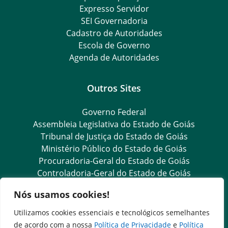
Expresso Servidor
SEI Governadoria
Cadastro de Autoridades
Escola de Governo
Agenda de Autoridades
Outros Sites
Governo Federal
Assembleia Legislativa do Estado de Goiás
Tribunal de Justiça do Estado de Goiás
Ministério Público do Estado de Goiás
Procuradoria-Geral do Estado de Goiás
Controladoria-Geral do Estado de Goiás
Diário Oficial
Nós usamos cookies!
Utilizamos cookies essenciais e tecnológicos semelhantes
Transparência e Ouvidoria
de acordo com a nossa
Política de Privacidade
e
Política