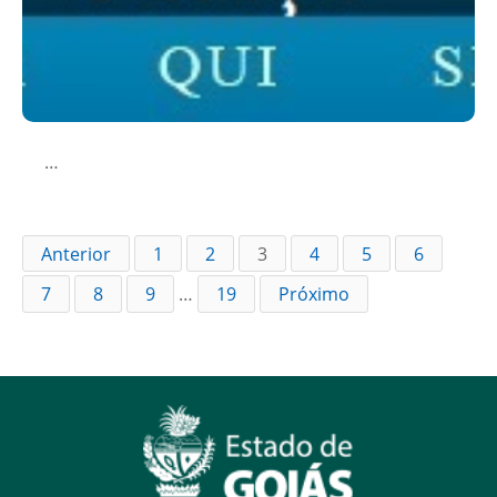
…
Anterior
1
2
3
4
5
6
7
8
9
…
19
Próximo