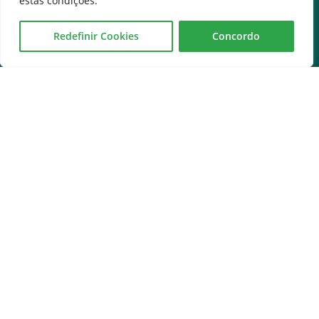
estas condições.
Outros Sites
Redefinir Cookies
Concordo
Governo Federal
Assembleia Legislativa do Estado de Goiás
Tribunal de Justiça do Estado de Goiás
Ministério Público do Estado de Goiás
Procuradoria-Geral do Estado de Goiás
Controladoria-Geral do Estado de Goiás
Diário Oficial
Transparência e Ouvidoria
LGPD
Goiás Transparência
Dados Abertos Goiás
SIC – Serviço de Informação ao Cidadão
e-SIC – Serviço Eletrônico de Informação ao Cidadão