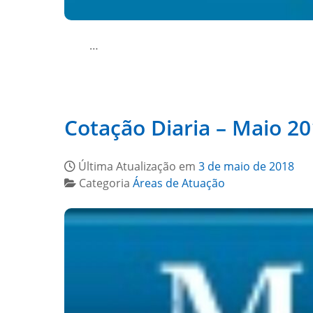
…
Cotação Diaria – Maio 2
Última Atualização em
3 de maio de 2018
Categoria
Áreas de Atuação