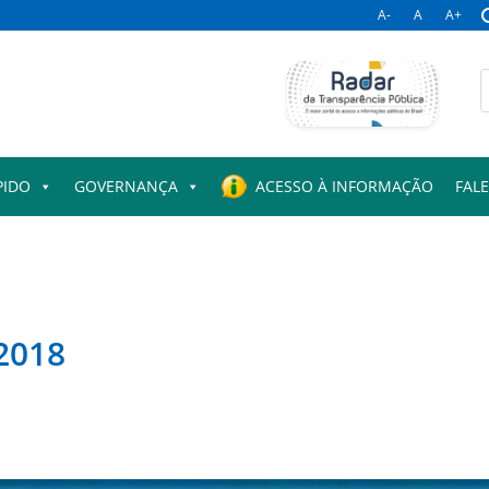
A-
A
A+
B
p
PIDO
GOVERNANÇA
ACESSO À INFORMAÇÃO
FAL
 2018