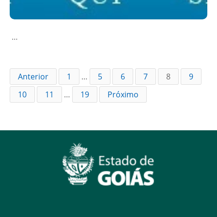
…
Anterior
1
…
5
6
7
8
9
10
11
…
19
Próximo