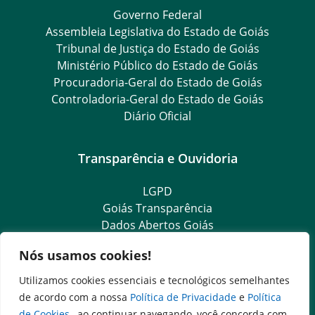
Governo Federal
Assembleia Legislativa do Estado de Goiás
Tribunal de Justiça do Estado de Goiás
Ministério Público do Estado de Goiás
Procuradoria-Geral do Estado de Goiás
Controladoria-Geral do Estado de Goiás
Diário Oficial
Transparência e Ouvidoria
LGPD
Goiás Transparência
Dados Abertos Goiás
SIC – Serviço de Informação ao Cidadão
Nós usamos cookies!
e-SIC – Serviço Eletrônico de Informação ao Cidadão
Ouvidoria Setorial (Expresso)
Utilizamos cookies essenciais e tecnológicos semelhantes
Ouvidoria Setorial (Presencial)
de acordo com a nossa
Política de Privacidade
e
Política
de Cookies
, ao continuar navegando, você concorda com