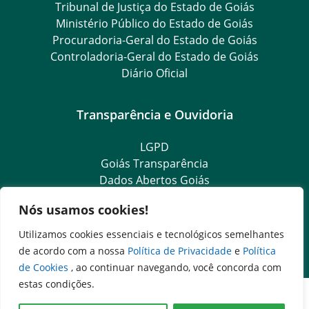
Tribunal de Justiça do Estado de Goiás
Ministério Público do Estado de Goiás
Procuradoria-Geral do Estado de Goiás
Controladoria-Geral do Estado de Goiás
Diário Oficial
Transparência e Ouvidoria
LGPD
Goiás Transparência
Dados Abertos Goiás
SIC – Serviço de Informação ao Cidadão
Nós usamos cookies!
e-SIC – Serviço Eletrônico de Informação ao Cidadão
Ouvidoria Setorial (Expresso)
Utilizamos cookies essenciais e tecnológicos semelhantes
Ouvidoria Setorial (Presencial)
de acordo com a nossa
Política de Privacidade
e
Política
de Cookies
, ao continuar navegando, você concorda com
estas condições.