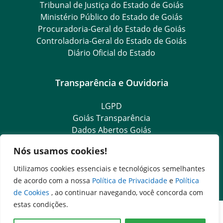
Tribunal de Justiça do Estado de Goiás
Ministério Público do Estado de Goiás
Procuradoria-Geral do Estado de Goiás
Controladoria-Geral do Estado de Goiás
Diário Oficial do Estado
Transparência e Ouvidoria
LGPD
Goiás Transparência
Dados Abertos Goiás
SIC – Serviço de Informação ao Cidadão
Nós usamos cookies!
e-SIC – Serviço Eletrônico de Informação ao Cidadão
Ouvidoria Setorial (Expresso)
Utilizamos cookies essenciais e tecnológicos semelhantes
Ouvidoria Setorial (Presencial)
de acordo com a nossa
Política de Privacidade
e
Política
de Cookies
, ao continuar navegando, você concorda com
estas condições.