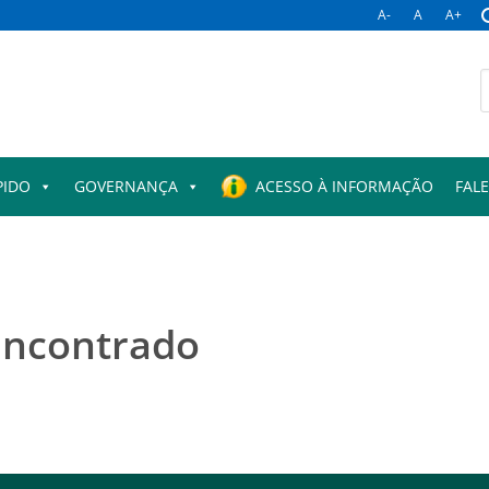
A-
A
A+
B
p
PIDO
GOVERNANÇA
ACESSO À INFORMAÇÃO
FAL
encontrado