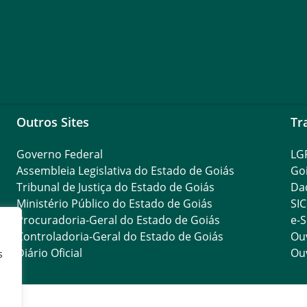
Outros Sites
Tr
Governo Federal
LG
Assembleia Legislativa do Estado de Goiás
Go
Tribunal de Justiça do Estado de Goiás
Da
Ministério Público do Estado de Goiás
SIC
Procuradoria-Geral do Estado de Goiás
e-S
Controladoria-Geral do Estado de Goiás
Ouv
Diário Oficial
Ouv
s