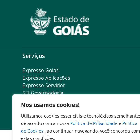
Serviços
Expresso Goiás
Expresso Aplicações
Expresso Servidor
SEI Governadoria
Cadastro de Autoridades
Nós usamos cookies!
Escola de Governo
Agenda de Autoridades
Utilizamos cookies essenciais e tecnológicos semelhante
de acordo com a nossa
Política de Privacidade
e
Política
de Cookies
, ao continuar navegando, você concorda com
estas condições.