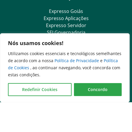
Expresso Goiás
Expresso Aplicações
Expresso Servidor
SEI Governadoria
Cadastro de Autoridades
Nós usamos cookies!
Escola de Governo
Agenda de Autoridades
Utilizamos cookies essenciais e tecnológicos semelhantes
de acordo com a nossa
Política de Privacidade
e
Política
de Cookies
, ao continuar navegando, você concorda com
Outros Sites
estas condições.
Governo Federal
Redefinir Cookies
Concordo
Assembleia Legislativa do Estado de Goiás
Tribunal de Justiça do Estado de Goiás
Ministério Público do Estado de Goiás
Procuradoria-Geral do Estado de Goiás
Controladoria-Geral do Estado de Goiás
Diário Oficial