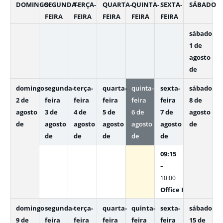
DOMINGO
SEGUNDA-
TERÇA-
QUARTA-
QUINTA-
SEXTA-
SÁBADO
FEIRA
FEIRA
FEIRA
FEIRA
FEIRA
sábado
1 de
agosto
de
domingo
segunda-
terça-
quarta-
quinta-
sexta-
sábado
2 de
feira
feira
feira
feira
feira
8 de
agosto
3 de
4 de
5 de
6 de
7 de
agosto
de
agosto
agosto
agosto
agosto
agosto
de
de
de
de
de
de
09:15
–
10:00
Office Hour: Gemin
domingo
segunda-
terça-
quarta-
quinta-
sexta-
sábado
9 de
feira
feira
feira
feira
feira
15 de