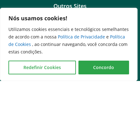
Outros Sites
Nós usamos cookies!
Governo Federal
Assembleia Legislativa do Estado de Goiás
Utilizamos cookies essenciais e tecnológicos semelhantes
Tribunal de Justiça do Estado de Goiás
de acordo com a nossa
Política de Privacidade
e
Política
Ministério Público do Estado de Goiás
de Cookies
, ao continuar navegando, você concorda com
Procuradoria-Geral do Estado de Goiás
estas condições.
Controladoria-Geral do Estado de Goiás
Diário Oficial
Redefinir Cookies
Concordo
Transparência e Ouvidoria
LGPD
Goiás Transparência
Dados Abertos Goiás
SIC – Serviço de Informação ao Cidadão
e-SIC – Serviço Eletrônico de Informação ao Cidadão
Ouvidoria Setorial (Expresso)