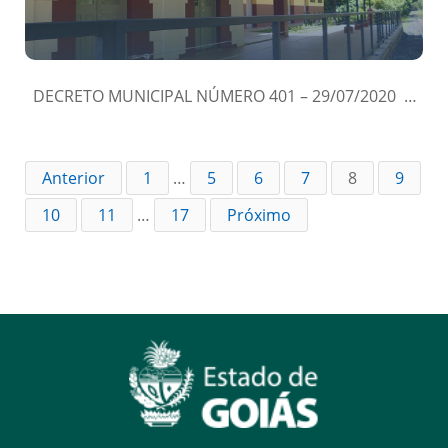
DECRETO MUNICIPAL NÚMERO 401 – 29/07/2020 …
Anterior
1
…
5
6
7
8
9
10
11
…
17
Próximo