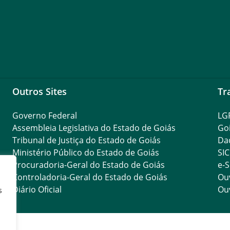
Outros Sites
Tr
Governo Federal
LG
Assembleia Legislativa do Estado de Goiás
Go
Tribunal de Justiça do Estado de Goiás
Da
Ministério Público do Estado de Goiás
SIC
Procuradoria-Geral do Estado de Goiás
e-S
Controladoria-Geral do Estado de Goiás
Ouv
Diário Oficial
Ouv
s