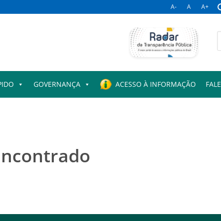
A-
A
A+
B
p
PIDO
GOVERNANÇA
ACESSO À INFORMAÇÃO
FAL
encontrado