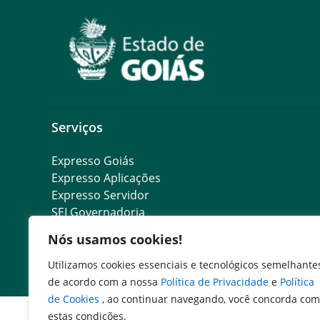
Serviços
Expresso Goiás
Expresso Aplicações
Expresso Servidor
SEI Governadoria
Cadastro de Autoridades
Nós usamos cookies!
Escola de Governo
Agenda de Autoridades
Utilizamos cookies essenciais e tecnológicos semelhante
de acordo com a nossa
Política de Privacidade
e
Política
de Cookies
, ao continuar navegando, você concorda com
estas condições.