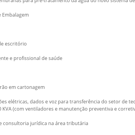
membranas para pré-tratamento da água do novo sistema de 
de Embalagem
e escritório
ente e profissional de saúde
adrão em cartonagem
es elétricas, dados e voz para transferência do setor de t
0 KVA (com ventiladores e manutenção preventiva e correti
 consultoria jurídica na área tributária