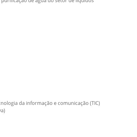
purificação de água do setor de líquidos
ecnologia da informação e comunicação (TIC)
va)