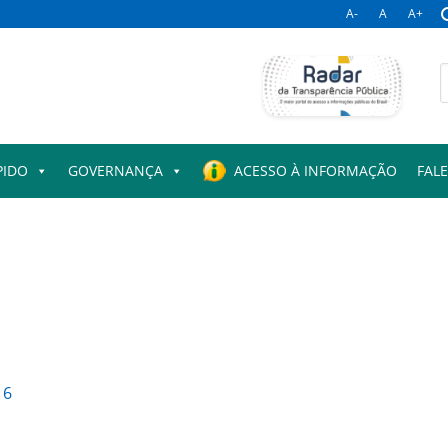
A-
A
A+
B
p
PIDO
GOVERNANÇA
ACESSO À INFORMAÇÃO
FAL
16