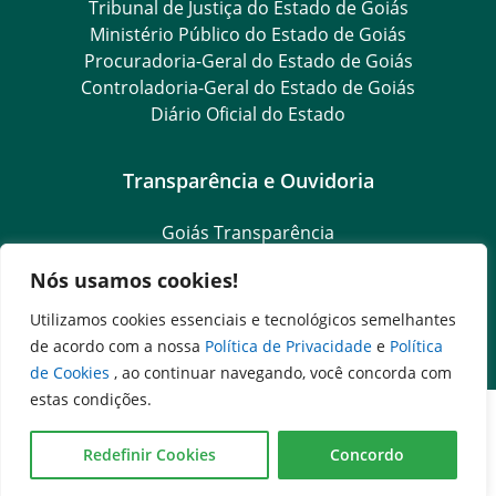
Tribunal de Justiça do Estado de Goiás
Ministério Público do Estado de Goiás
Procuradoria-Geral do Estado de Goiás
Controladoria-Geral do Estado de Goiás
Diário Oficial do Estado
Transparência e Ouvidoria
Goiás Transparência
Dados Abertos Goiás
Nós usamos cookies!
SIC – Serviço de Informação ao Cidadão
e-SIC – Serviço Eletrônico de Informação ao Cidadão
Utilizamos cookies essenciais e tecnológicos semelhantes
Ouvidoria Setorial
de acordo com a nossa
Política de Privacidade
e
Política
de Cookies
, ao continuar navegando, você concorda com
estas condições.
Redefinir Cookies
Concordo