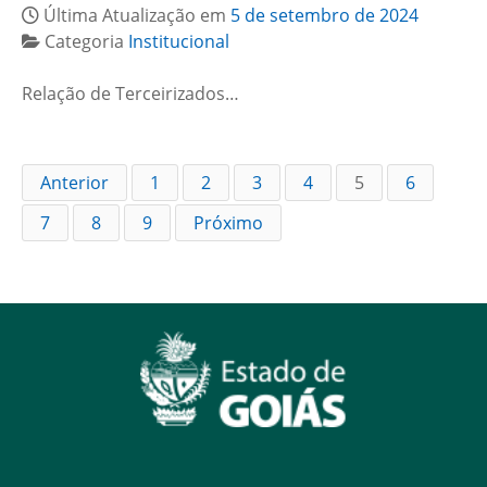
Última Atualização em
5 de setembro de 2024
Categoria
Institucional
Relação de Terceirizados…
Anterior
1
2
3
4
5
6
7
8
9
Próximo