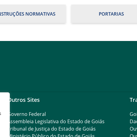
NSTRUÇÕES NORMATIVAS
PORTARIAS
Outros Sites
Tr
s
Governo Federal
Go
Assembleia Legislativa do Estado de Goiás
Da
Tribunal de Justiça do Estado de Goiás
Ouv
Ministério Público do Estado de Goiás
Ouv