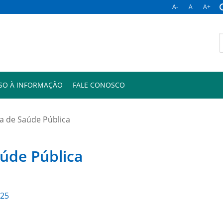
A-
A
A+
B
p
SO À INFORMAÇÃO
FALE CONOSCO
la de Saúde Pública
aúde Pública
025