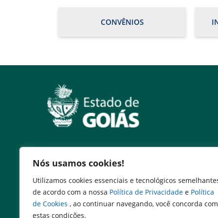
CONVÊNIOS
I
Serviços
Nós usamos cookies!
Utilizamos cookies essenciais e tecnológicos semelhante
Expresso Goiás
de acordo com a nossa
Política de Privacidade
e
Política
Expresso Aplicações
de Cookies
, ao continuar navegando, você concorda com
Expresso Servidor
estas condições.
SEI Governadoria