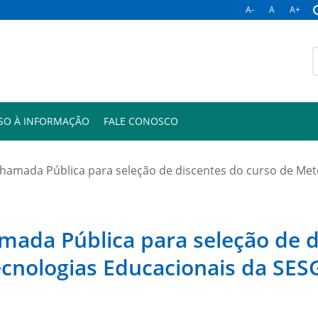
A-
A
A+
B
p
SO À INFORMAÇÃO
FALE CONOSCO
 Chamada Pública para seleção de discentes do curso de Met
amada Pública para seleção de 
ecnologias Educacionais da SES