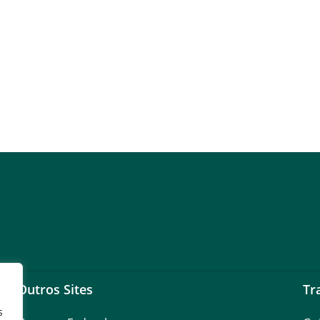
Outros Sites
Tr
s