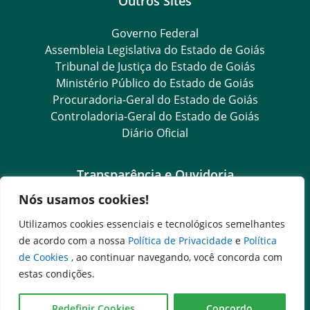
Outros Sites
Governo Federal
Assembleia Legislativa do Estado de Goiás
Tribunal de Justiça do Estado de Goiás
Ministério Público do Estado de Goiás
Procuradoria-Geral do Estado de Goiás
Controladoria-Geral do Estado de Goiás
Diário Oficial
Transparência e Ouvidoria
Nós usamos cookies!
Goiás Transparência
Dados Abertos Goiás
Utilizamos cookies essenciais e tecnológicos semelhantes
Ouvidoria Setorial
de acordo com a nossa
Política de Privacidade
e
Política
Ouvidoria Geral
de Cookies
, ao continuar navegando, você concorda com
SIC – Serviço de Informação ao Cidadão
estas condições.
e-SIC – Serviço Eletrônico de Informação ao Cidadão
Acesso às Informações das Organizações Sociais
Redefinir Cookies
Concordo