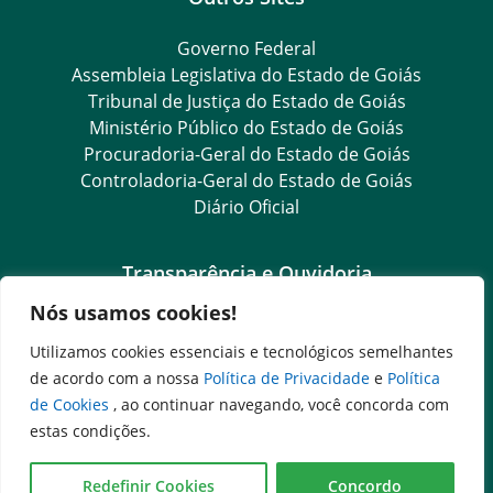
Governo Federal
Assembleia Legislativa do Estado de Goiás
Tribunal de Justiça do Estado de Goiás
Ministério Público do Estado de Goiás
Procuradoria-Geral do Estado de Goiás
Controladoria-Geral do Estado de Goiás
Diário Oficial
Transparência e Ouvidoria
Nós usamos cookies!
LGPD
Goiás Transparência
Utilizamos cookies essenciais e tecnológicos semelhantes
Dados Abertos Goiás
de acordo com a nossa
Política de Privacidade
e
Política
SIC – Serviço de Informação ao Cidadão
de Cookies
, ao continuar navegando, você concorda com
e-SIC – Serviço Eletrônico de Informação ao Cidadão
estas condições.
Ouvidoria Setorial (Expresso)
Ouvidoria Setorial (Presencial)
Redefinir Cookies
Concordo