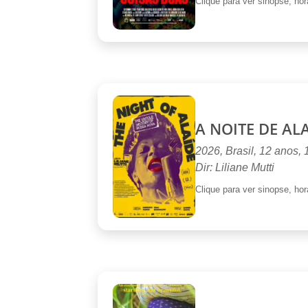
Clique para ver sinopse, horá
A NOITE DE AL
2026, Brasil, 12 anos,
Dir: Liliane Mutti
Clique para ver sinopse, horá