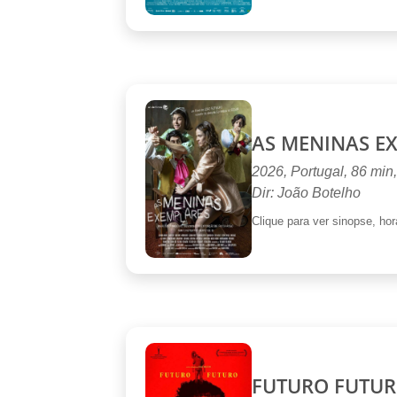
AS MENINAS E
2026, Portugal, 86 min
Dir: João Botelho
Clique para ver sinopse, horá
FUTURO FUTU