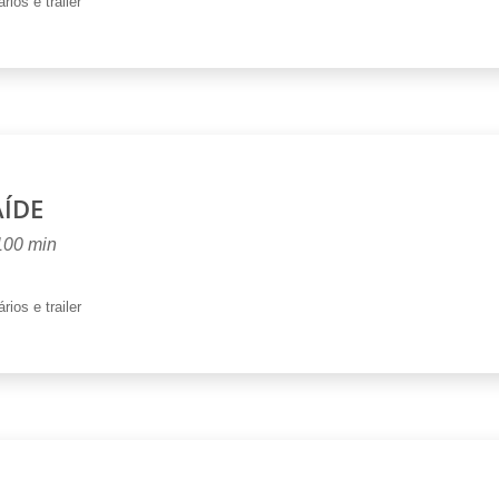
rios e trailer
AÍDE
 100 min
rios e trailer