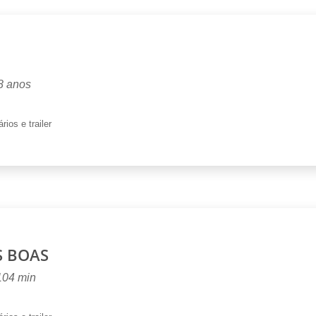
8 anos
rios e trailer
S BOAS
 104 min