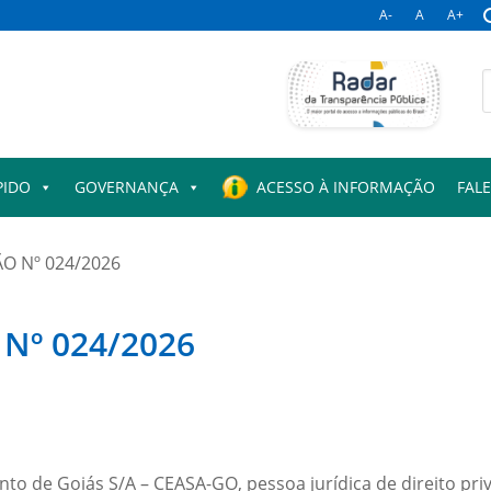
A-
A
A+
B
p
PIDO
GOVERNANÇA
ACESSO À INFORMAÇÃO
FAL
ÃO Nº 024/2026
Nº 024/2026
to de Goiás S/A – CEASA-GO, pessoa jurídica de direito pri