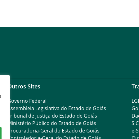
Outros Sites
Tr
s
Governo Federal
LG
Assembleia Legislativa do Estado de Goiás
Go
Tribunal de Justiça do Estado de Goiás
Da
Ministério Público do Estado de Goiás
SIC
Procuradoria-Geral do Estado de Goiás
e-S
Controladoria-Geral do Estado de Goiás
Ouv