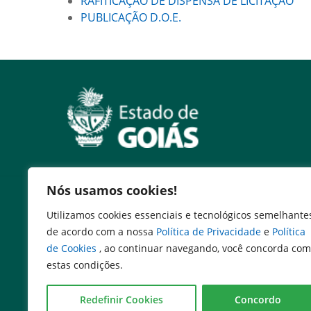
RAFITICAÇÃO DE DISPENSA DE LICITAÇÃO
PUBLICAÇÃO D.O.E.
Nós usamos cookies!
Serviços
Utilizamos cookies essenciais e tecnológicos semelhante
Expresso Goiás
de acordo com a nossa
Política de Privacidade
e
Política
Expresso Aplicações
de Cookies
, ao continuar navegando, você concorda com
Expresso Servidor
estas condições.
SEI Governadoria
Cadastro de Autoridades
Redefinir Cookies
Concordo
Escola de Governo