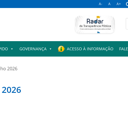
A-
A
A+
B
p
PIDO
GOVERNANÇA
ACESSO À INFORMAÇÃO
FAL
nho 2026
 2026