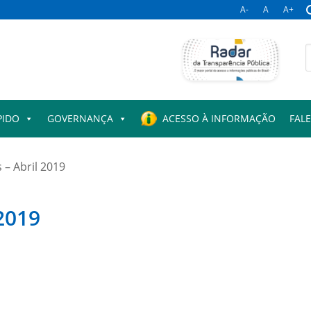
A-
A
A+
B
p
PIDO
GOVERNANÇA
ACESSO À INFORMAÇÃO
FAL
 – Abril 2019
 2019