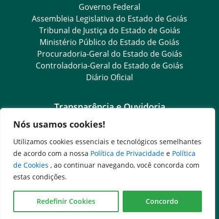
Governo Federal
Assembleia Legislativa do Estado de Goiás
Tribunal de Justiça do Estado de Goiás
Ministério Público do Estado de Goiás
Procuradoria-Geral do Estado de Goiás
Controladoria-Geral do Estado de Goiás
Diário Oficial
Transparência e Ouvidoria
Nós usamos cookies!
LGPD
Goiás Transparência
Utilizamos cookies essenciais e tecnológicos semelhantes
Dados Abertos Goiás
de acordo com a nossa
Política de Privacidade
e
Política
SIC – Serviço de Informação ao Cidadão
de Cookies
, ao continuar navegando, você concorda com
e-SIC – Serviço Eletrônico de Informação ao Cidadão
estas condições.
Ouvidoria Setorial (Expresso)
Ouvidoria Setorial (Presencial)
Redefinir Cookies
Concordo