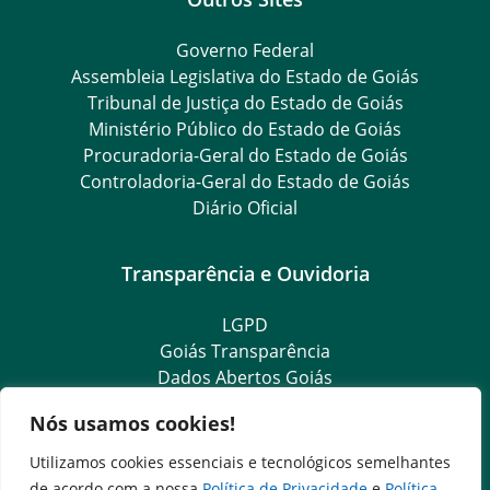
Governo Federal
Assembleia Legislativa do Estado de Goiás
Tribunal de Justiça do Estado de Goiás
Ministério Público do Estado de Goiás
Procuradoria-Geral do Estado de Goiás
Controladoria-Geral do Estado de Goiás
Diário Oficial
Transparência e Ouvidoria
LGPD
Goiás Transparência
Dados Abertos Goiás
SIC – Serviço de Informação ao Cidadão
Nós usamos cookies!
e-SIC – Serviço Eletrônico de Informação ao Cidadão
Ouvidoria Setorial (Expresso)
Utilizamos cookies essenciais e tecnológicos semelhantes
Ouvidoria Setorial (Presencial)
de acordo com a nossa
Política de Privacidade
e
Política