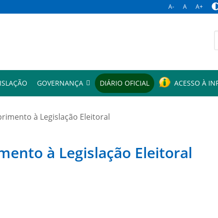
A-
A
A+
p
ISLAÇÃO
GOVERNANÇA
DIÁRIO OFICIAL
ACESSO À I
mento à Legislação Eleitoral
to à Legislação Eleitoral