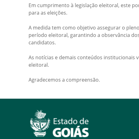
Em cumprimento à legislação eleitoral, este po
para as eleições.
A medida tem como objetivo assegurar o pleno
período eleitoral, garantindo a observância do
candidatos.
As notícias e demais conteúdos institucionais 
eleitoral.
Agradecemos a compreensão.