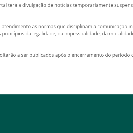
rtal terá a divulgação de notícias temporariamente suspens
 atendimento às normas que disciplinam a comunicação ins
s princípios da legalidade, da impessoalidade, da moralida
voltarão a ser publicados após o encerramento do período d