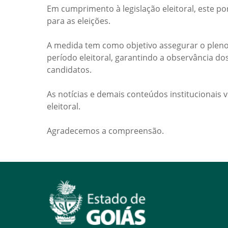
Em cumprimento à legislação eleitoral, este po
para as eleições.
A medida tem como objetivo assegurar o pleno
período eleitoral, garantindo a observância do
candidatos.
As notícias e demais conteúdos institucionais 
eleitoral.
Agradecemos a compreensão.