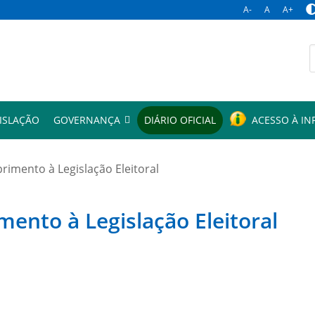
A-
A
A+
p
ISLAÇÃO
GOVERNANÇA
DIÁRIO OFICIAL
ACESSO À I
mento à Legislação Eleitoral
to à Legislação Eleitoral