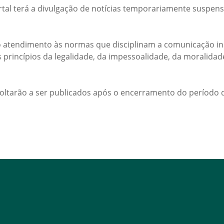
rtal terá a divulgação de notícias temporariamente suspens
 atendimento às normas que disciplinam a comunicação ins
s princípios da legalidade, da impessoalidade, da moralida
voltarão a ser publicados após o encerramento do período d