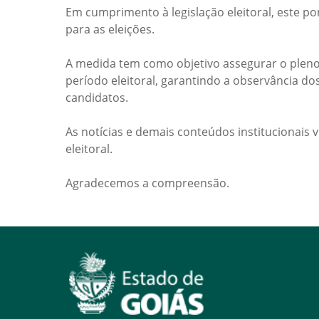
Em cumprimento à legislação eleitoral, este po
para as eleições.
A medida tem como objetivo assegurar o pleno
período eleitoral, garantindo a observância do
candidatos.
As notícias e demais conteúdos institucionais 
eleitoral.
Agradecemos a compreensão.