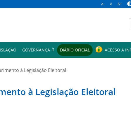
A-
A
A+
p
ISLAÇÃO
GOVERNANÇA
DIÁRIO OFICIAL
ACESSO À I
mento à Legislação Eleitoral
to à Legislação Eleitoral