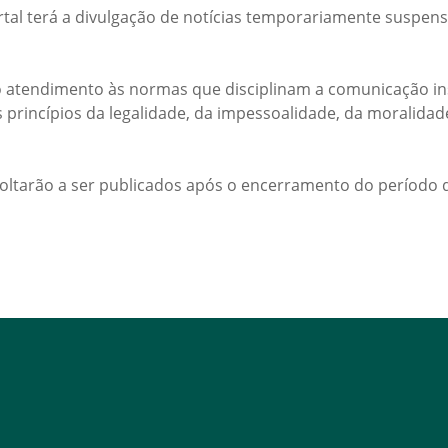
rtal terá a divulgação de notícias temporariamente suspens
 atendimento às normas que disciplinam a comunicação ins
s princípios da legalidade, da impessoalidade, da moralida
voltarão a ser publicados após o encerramento do período d