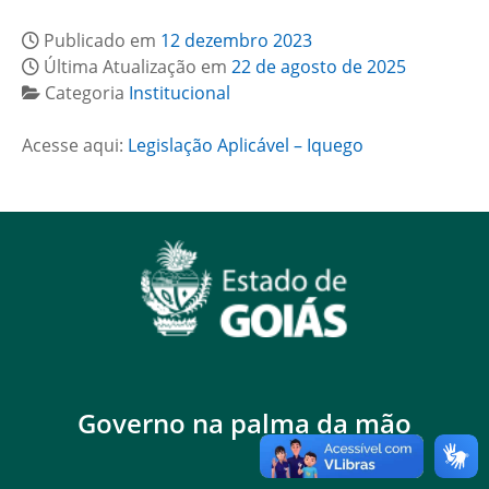
Publicado em
12 dezembro 2023
Última Atualização em
22 de agosto de 2025
Categoria
Institucional
Acesse aqui:
Legislação Aplicável – Iquego
Governo na palma da mão