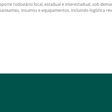
ansporte rodoviário local, estadual e interestadual, sob d
saneantes, insumos e equipamentos, incluindo logística rev