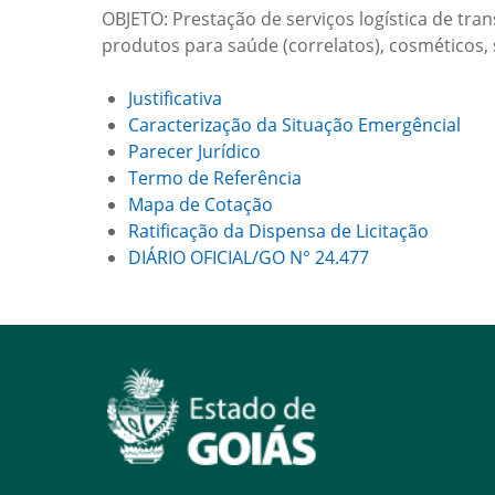
OBJETO: Prestação de serviços logística de tr
produtos para saúde (correlatos), cosméticos, 
Justificativa
Caracterização da Situação Emergêncial
Parecer Jurídico
Termo de Referência
Mapa de Cotação
Ratificação da Dispensa de Licitação
DIÁRIO OFICIAL/GO N° 24.477