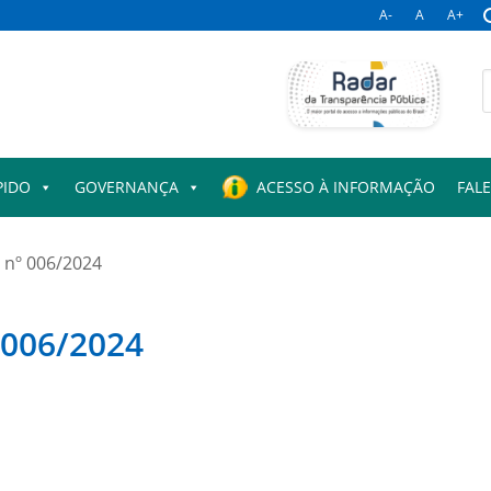
A-
A
A+
B
p
PIDO
GOVERNANÇA
ACESSO À INFORMAÇÃO
FAL
 nº 006/2024
 006/2024