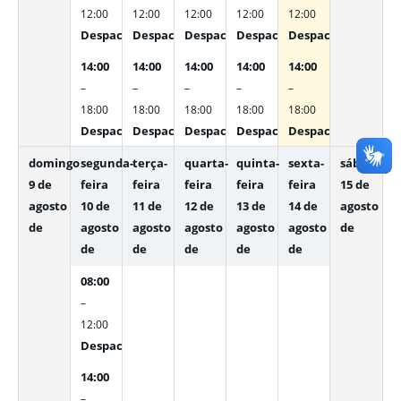
12:00
12:00
12:00
12:00
12:00
Despachos Internos
Despachos Internos
Despachos Internos
Despachos Internos
Despachos Interno
14:00
14:00
14:00
14:00
14:00
–
–
–
–
–
18:00
18:00
18:00
18:00
18:00
Despachos Internos
Despachos Internos
Despachos Internos
Despachos Internos
Despachos Interno
domingo
segunda-
terça-
quarta-
quinta-
sexta-
sábado
9 de
feira
feira
feira
feira
feira
15 de
agosto
10 de
11 de
12 de
13 de
14 de
agosto
de
agosto
agosto
agosto
agosto
agosto
de
de
de
de
de
de
08:00
–
12:00
Despachos Internos
14:00
–