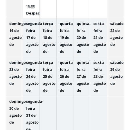
18:00
Despachos Internos
domingo
segunda-
terça-
quarta-
quinta-
sexta-
sábado
16 de
feira
feira
feira
feira
feira
22 de
agosto
17 de
18 de
19 de
20 de
21 de
agosto
de
agosto
agosto
agosto
agosto
agosto
de
de
de
de
de
de
domingo
segunda-
terça-
quarta-
quinta-
sexta-
sábado
23 de
feira
feira
feira
feira
feira
29 de
agosto
24 de
25 de
26 de
27 de
28 de
agosto
de
agosto
agosto
agosto
agosto
agosto
de
de
de
de
de
de
domingo
segunda-
30 de
feira
agosto
31 de
de
agosto
de