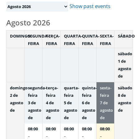
selection
Show past events
Agosto 2026
DOMINGO
SEGUNDA-
TERÇA-
QUARTA-
QUINTA-
SEXTA-
SÁBADO
FEIRA
FEIRA
FEIRA
FEIRA
FEIRA
sábado
1 de
agosto
de
domingo
segunda-
terça-
quarta-
quinta-
sexta-
sábado
2 de
feira
feira
feira
feira
feira
8 de
agosto
3 de
4 de
5 de
6 de
7 de
agosto
de
agosto
agosto
agosto
agosto
agosto
de
de
de
de
de
de
08:00
08:00
08:00
08:00
08:00
–
–
–
–
–