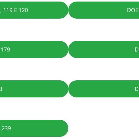
, 119 E 120
DOE 
 179
D
8
D
 239