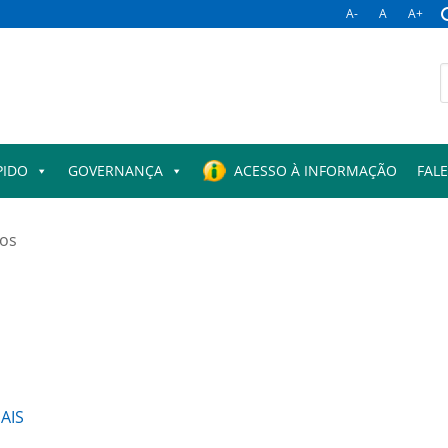
A-
A
A+
B
p
PIDO
GOVERNANÇA
ACESSO À INFORMAÇÃO
FAL
tos
AIS