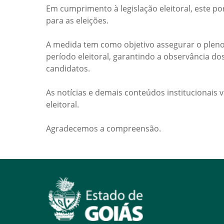
Em cumprimento à legislação eleitoral, este po
para as eleições.
A medida tem como objetivo assegurar o pleno
período eleitoral, garantindo a observância do
candidatos.
As notícias e demais conteúdos institucionais 
eleitoral.
Agradecemos a compreensão.