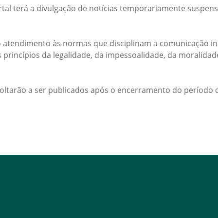
rtal terá a divulgação de notícias temporariamente suspens
 atendimento às normas que disciplinam a comunicação ins
s princípios da legalidade, da impessoalidade, da moralida
voltarão a ser publicados após o encerramento do período d