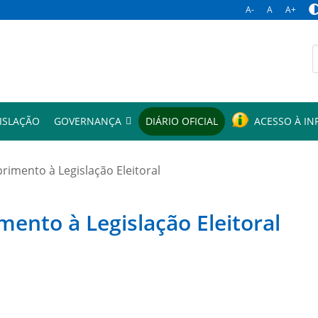
A-
A
A+
p
ISLAÇÃO
GOVERNANÇA
DIÁRIO OFICIAL
ACESSO À I
mento à Legislação Eleitoral
to à Legislação Eleitoral