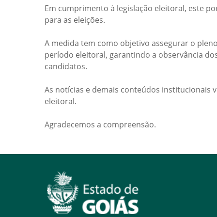
Em cumprimento à legislação eleitoral, este po
para as eleições.
A medida tem como objetivo assegurar o pleno
período eleitoral, garantindo a observância do
candidatos.
As notícias e demais conteúdos institucionais 
eleitoral.
Agradecemos a compreensão.