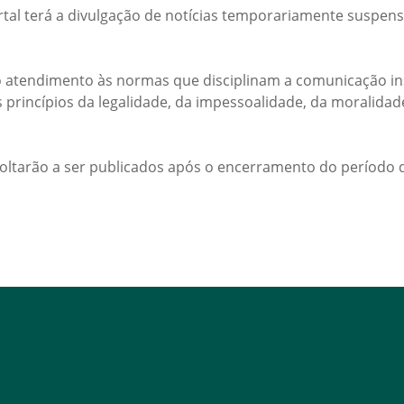
rtal terá a divulgação de notícias temporariamente suspens
 atendimento às normas que disciplinam a comunicação ins
s princípios da legalidade, da impessoalidade, da moralida
voltarão a ser publicados após o encerramento do período d