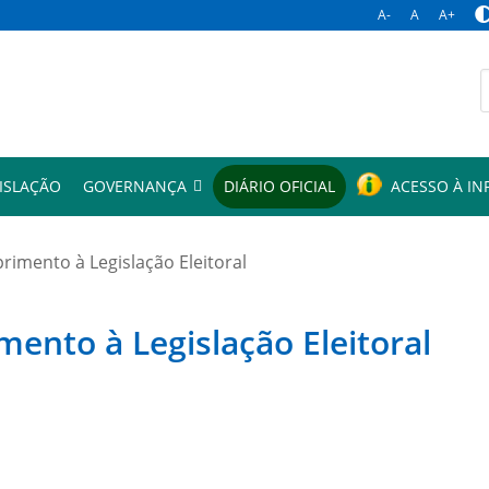
A-
A
A+
p
ISLAÇÃO
GOVERNANÇA
DIÁRIO OFICIAL
ACESSO À I
mento à Legislação Eleitoral
to à Legislação Eleitoral