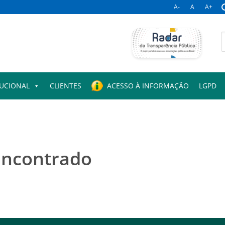
A-
A
A+
B
p
TUCIONAL
CLIENTES
ACESSO À INFORMAÇÃO
LGPD
encontrado